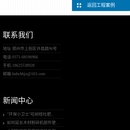
返回工程案例
联系我们
地址:郑州市上街区许昌路96号
电话:0371-68196966
手机:18625538928
邮箱:hnhchbjx@163.com
新闻中心
“环保小卫士”吃树枝吐肥...
如何延长木材粉碎机部件使...