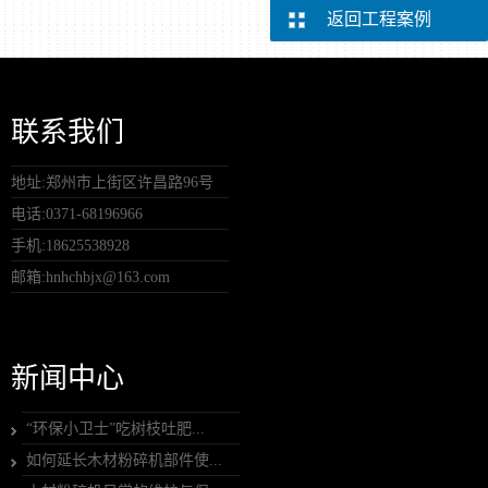
返回工程案例
联系我们
地址:郑州市上街区许昌路96号
电话:0371-68196966
手机:18625538928
邮箱:hnhchbjx@163.com
新闻中心
“环保小卫士”吃树枝吐肥...
如何延长木材粉碎机部件使...