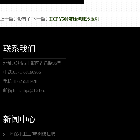
上一篇：没有了 下一篇：
HCPY500液压泡沫冷压机
联系我们
地址:郑州市上街区许昌路96号
电话:0371-68196966
手机:18625538928
邮箱:hnhchbjx@163.com
新闻中心
“环保小卫士”吃树枝吐肥...