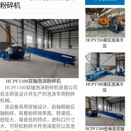
粉碎机
HCPY350液压泡沫冷
压
HCPF1500双轴泡沫粉碎机
HCPY500液压泡沫冷
HCPF1500双轴泡沫粉碎机是我公司
压
自主研发设计并生产的泡沫专用粉碎
机械。
该设备采用双轴设计，前轴粗破后
轴粉碎，有着粉碎效率高、转速低、
扭矩大、噪音低的特点，进料口尺寸
大，可轻松粉碎大件泡沫底托以及泡
HCPF1500低噪音双轴