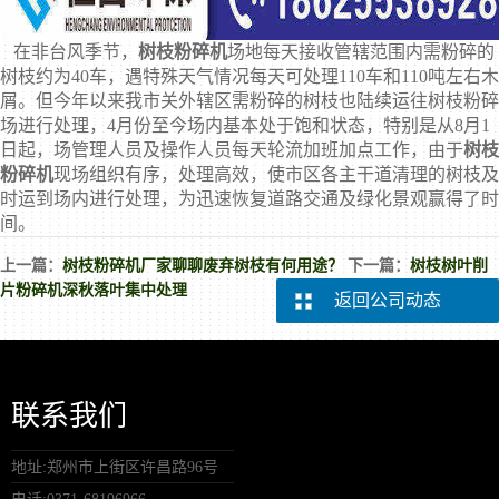
在非台风季节，
树枝粉碎机
场地每天接收管辖范围内需粉碎的
树枝约为40车，遇特殊天气情况每天可处理110车和110吨左右木
屑。但今年以来我市关外辖区需粉碎的树枝也陆续运往树枝粉碎
场进行处理，4月份至今场内基本处于饱和状态，特别是从8月1
日起，场管理人员及操作人员每天轮流加班加点工作，由于
树枝
粉碎机
现场组织有序，处理高效，使市区各主干道清理的树枝及
时运到场内进行处理，为迅速恢复道路交通及绿化景观赢得了时
间。
上一篇：
树枝粉碎机厂家聊聊废弃树枝有何用途？
下一篇：
树枝树叶削
片粉碎机深秋落叶集中处理
返回公司动态
联系我们
地址:郑州市上街区许昌路96号