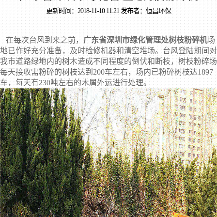
更新时间：2018-11-10 11:21 发布者：恒昌环保
在每次台风到来之前，
广东省深圳市绿化管理处树枝粉碎机
场
地已作好充分准备，及时检修机器和清空堆场。台风登陆期间对
我市道路绿地内的树木造成不同程度的倒伏和断枝，树枝粉碎场
每天接收需粉碎的树枝达到200车左右，场内已粉碎树枝达1897
车，每天有230吨左右的木屑外运进行处理。