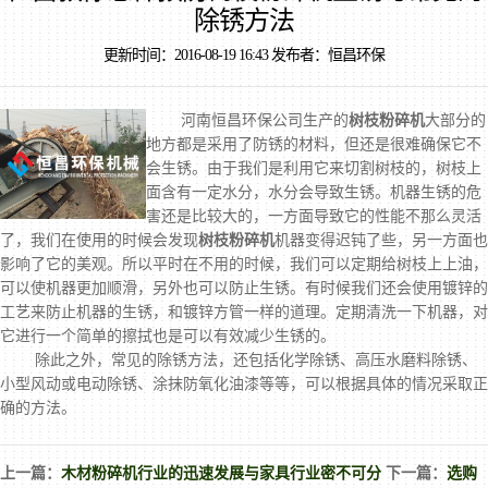
除锈方法
更新时间：2016-08-19 16:43 发布者：恒昌环保
河南恒昌环保公司生产的
树枝粉碎机
大部分的
地方都是采用了防锈的材料，但还是很难确保它不
会生锈。由于我们是利用它来切割树枝的，树枝上
面含有一定水分，水分会导致生锈。机器生锈的危
害还是比较大的，一方面导致它的性能不那么灵活
了，我们在使用的时候会发现
树枝粉碎机
机器变得迟钝了些，另一方面也
影响了它的美观。所以平时在不用的时候，我们可以定期给树枝上上油，
可以使机器更加顺滑，另外也可以防止生锈。有时候我们还会使用镀锌的
工艺来防止机器的生锈，和镀锌方管一样的道理。定期清洗一下机器，对
它进行一个简单的擦拭也是可以有效减少生锈的。
除此之外，常见的除锈方法，还包括化学除锈、高压水磨料除锈、
小型风动或电动除锈、涂抹防氧化油漆等等，可以根据具体的情况采取正
确的方法。
上一篇：
木材粉碎机行业的迅速发展与家具行业密不可分
下一篇：
选购