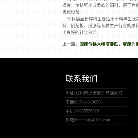
揉搓，使秸秆变成柔软的饲料，便于牲
机械设备。
饲料揉丝粉碎机主要适用于粉碎生长期
料、刨花板、纸张等各种生产行业的原
出良好的社会效益。
上一篇：
国废价格大幅度暴跌，变废为
联系我们
地址:郑州市上街区许昌路96号
电话:0371-68196966
手机:18625538928
邮箱:hnhchbjx@163.com