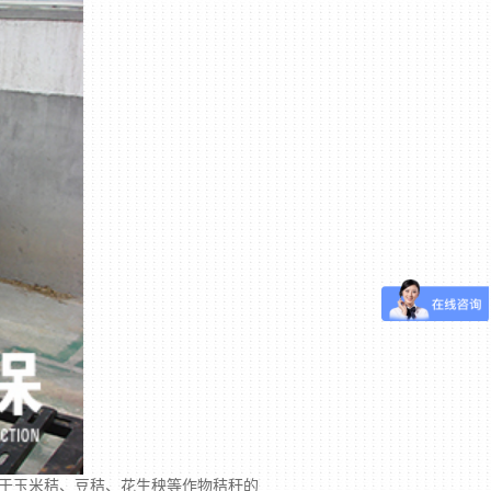
适于玉米秸、豆秸、花生秧等作物秸秆的