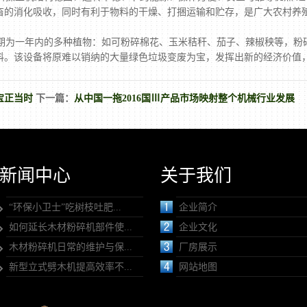
畜的消化吸收，同时有利于物料的干燥、打捆运输和贮存，是广大农村养
为一年内的多种植物：如可粉碎棉花、玉米秸秆、茄子、辣椒秧等，粉
料。该设备将原难以销纳的大量绿色垃圾变废为宝，发挥出新的经济价值
宝正当时
下一篇：
从中国一拖2016国Ⅲ产品市场映射整个机械行业发展
新闻中心
关于我们
“环保小卫士”吃树枝吐肥...
企业简介
如何延长木材粉碎机部件使...
企业文化
木材粉碎机日常的维护与保...
厂房展示
新型立式劈木机提高效率不...
网站地图