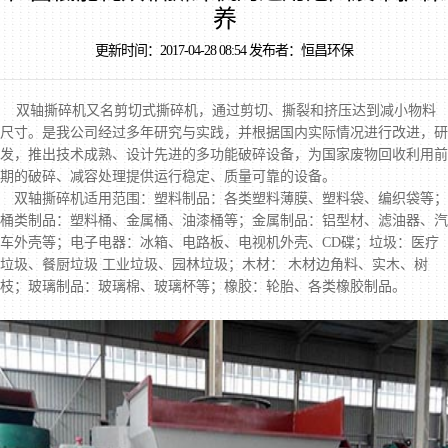
养
更新时间：2017-04-28 08:54 发布者：恒昌环保
双轴撕碎机
又名剪切式撕碎机，通过剪切、撕裂和挤压达到减小物料
尺寸。是我公司经过多年研究与实践，并根据国内实际情况进行改进，研
发，推出技术成熟、设计先进的多功能破碎设备，为国家废物回收利用前
期的破碎、减容处理提供运行稳定、质量可靠的设备。
双轴撕碎机适用范围：塑料制品：各类塑料薄膜、塑料袋、编织袋等；
桶类制品：塑料桶、金属桶、油漆桶等；金属制品：铝型材、滤油器、汽
车外壳等；电子电器：冰箱、电路板、电视机外壳、CD碟；垃圾：医疗
垃圾、餐厨垃圾 工业垃圾、园林垃圾；木材： 木材边角料、实木、树
枝；玻璃制品：玻璃棉、玻璃杯等；橡胶：轮胎、各类橡胶制品。