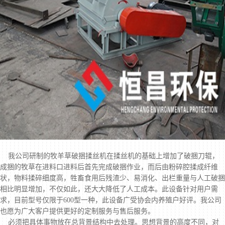
我公司研制的
牧羊草破捆揉丝机
在揉丝机的基础上增加了破捆刀辊，
成捆的牧草在进料口进料后首先完成破捆作业，而后由粉碎腔揉成纤维
状，物料揉碎细度高，牲畜食用后残渣少、易消化、出栏重量与人工破捆
相比明显增加，不仅如此，还大大降低了人工成本。此设备针对用户需
求，目前型号仅限于600型一种，此设备广受协会内养殖户好评。我公司
也愿为广大客户提供更好的定制服务与售后服务。
必须把具体事物放在总背景结构中去处理。思想背景的高度不同，对