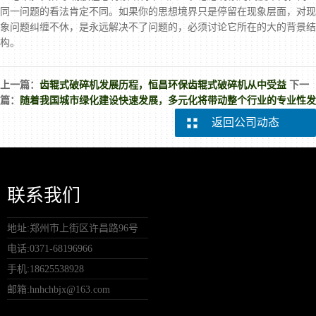
同一问题的看法肯定不同。如果你的思想境界只是停留在现象层面，对现
象问题纠缠不休，是永远解决不了问题的，必须讨论它所在的大的背景结
构。
上一篇：
齿辊式破碎机发展历程，恒昌环保齿辊式破碎机从中受益
下一
篇：
随着我国城市绿化建设快速发展，多元化将带动整个行业的专业性发
返回公司动态
联系我们
地址:郑州市上街区许昌路96号
电话:0371-68196966
手机:18625538928
邮箱:hnhchbjx@163.com