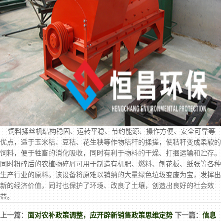
饲料揉丝机
结构稳固、运转平稳、节约能源、操作方便、安全可靠等
优点，适于玉米秸、豆秸、花生秧等作物秸秆的揉搓，使秸秆变成柔软的
饲料，便于牲畜的消化吸收，同时有利于物料的干燥、打捆运输和贮存。
同时粉碎后的农植物碎屑可用于制造有机肥、燃料、刨花板、纸张等各种
生产行业的原料。该设备将原难以销纳的大量绿色垃圾变废为宝，发挥出
新的经济价值，同时也保护了环境、改良了土壤，创造出良好的社会效
益。
上一篇：
面对农补政策调整，应开辟新销售政策思维定势
下一篇：
信息