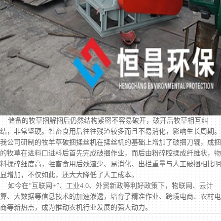
储备的牧草捆解捆后仍然结构紧密不容易破开，破开后牧草相互纠
结，非常坚硬。牲畜食用后往往残渣较多而且不易消化，影响生长周期。
我公司研制的
牧羊草破捆揉丝机
在揉丝机的基础上增加了破捆刀辊，成捆
的牧草在进料口进料后首先完成破捆作业，而后由粉碎腔揉成纤维状，物
料揉碎细度高，牲畜食用后残渣少、易消化、出栏重量与人工破捆相比明
显增加，不仅如此，还大大降低了人工成本。
如今在“互联网+”、工业4.0、外贸新政等利好政策下，物联网、云计
算、大数据等信息技术的加速渗透，培育了精准作业、跨境电商、农村电
商等新热点，成为推动农机行业发展的强大动力。