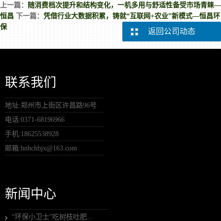
上一篇：
随消费档次提升和结构变化，一机多用与舒适性备受市场青睐—
恒昌
下一篇：
凭借行业大数据积累，铸就“互联网+农业”新模式—恒昌环
保
返回公司动态
联系我们
地址:郑州市上街区许昌路96号
电话:0371-68196966
手机:18625538928
邮箱:hnhchbjx@163.com
新闻中心
“环保小卫士”吃树枝吐肥...