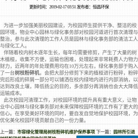
更新时间：2019-02-17 03:51 发布者：恒昌环保
为进一步加强美丽校园建设，为校园师生提供干净、整洁的校
园环境，物业中心园林与绿化事务部对校园河道进行首次清理与
整治，参与此次清理的工作人员是园林与绿化事务部的清洁工人
与绿化工人。
伴随着校内树木逐年生长，每年均需要修剪，产生了大量的树
木植桠，收集不方便，运输也困难，处理起来非常耗费人力物力
财力，近两年的年处理费用均在10万元左右，绿化事务部于购入
了一台
树枝粉碎机
，会把大部分修剪下来的植桠进行粉碎，粉碎
完后形成的碎屑一部分可以铺洒在校内绿地内进行内部消纳，以
达到改良土壤，降低扬尘的目的，多余部分再消纳也会大大降低
运输成本。
此次校园河清理工作，对校园环境的提升具有重大意义，让物
业中心园林与绿化事务部对未来保障校园环境的工作有了更大的
信心。在享受美好环境的同时，要自发自觉地保护校园环境，为
优化美化校园环境贡献自己的一份力量。
上一篇：
市容绿化管理局树枝粉碎机维护保养事项
下一篇：
园林所引进