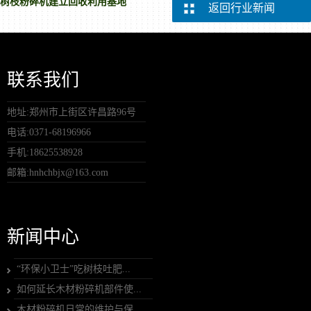
树枝粉碎机建立回收利用基地
返回行业新闻
联系我们
地址:郑州市上街区许昌路96号
电话:0371-68196966
手机:18625538928
邮箱:hnhchbjx@163.com
新闻中心
“环保小卫士”吃树枝吐肥...
如何延长木材粉碎机部件使...
木材粉碎机日常的维护与保...