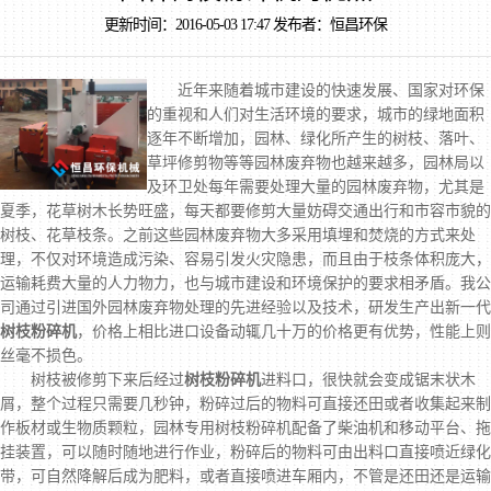
更新时间：2016-05-03 17:47 发布者：恒昌环保
近年来随着城市建设的快速发展、国家对环保
的重视和人们对生活环境的要求，城市的绿地面积
逐年不断增加，园林、绿化所产生的树枝、落叶、
草坪修剪物等等园林废弃物也越来越多，园林局以
及环卫处每年需要处理大量的园林废弃物，尤其是
夏季，花草树木长势旺盛，每天都要修剪大量妨碍交通出行和市容市貌的
树枝、花草枝条。之前这些园林废弃物大多采用填埋和焚烧的方式来处
理，不仅对环境造成污染、容易引发火灾隐患，而且由于枝条体积庞大，
运输耗费大量的人力物力，也与城市建设和环境保护的要求相矛盾。我公
司通过引进国外园林废弃物处理的先进经验以及技术，研发生产出新一代
树枝粉碎机
，价格上相比进口设备动辄几十万的价格更有优势，性能上则
丝毫不损色。
树枝被修剪下来后经过
树枝粉碎机
进料口，很快就会变成锯末状木
屑，整个过程只需要几秒钟，粉碎过后的物料可直接还田或者收集起来制
作板材或生物质颗粒，园林专用树枝粉碎机配备了柴油机和移动平台、拖
挂装置，可以随时随地进行作业，粉碎后的物料可由出料口直接喷近绿化
带，可自然降解后成为肥料，或者直接喷进车厢内，不管是还田还是运输