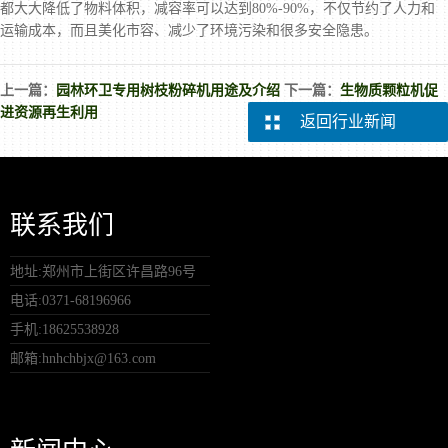
都大大降低了物料体积，减容率可以达到80%-90%，不仅节约了人力和
运输成本，而且美化市容、减少了环境污染和很多安全隐患。
上一篇：
园林环卫专用树枝粉碎机用途及介绍
下一篇：
生物质颗粒机促
进资源再生利用
返回行业新闻
联系我们
地址:郑州市上街区许昌路96号
电话:0371-68196966
手机:18625538928
邮箱:hnhchbjx@163.com