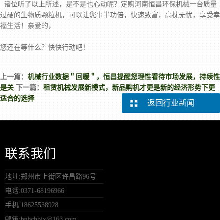
诸位听了以上所述，是不是也心动呢？定购河南恒昌环保机械一台质量
过硬的生物质颗粒机，可以让您事半功倍，快速致富，高枕无忧，享受幸
福生活！亲爱的，
您还在等什么？快快行动吧！
上一篇：
机械行业数据＂回暖＂，恒昌提醒您理性看待市场发展，持续性
是关
下一篇：
租赁机械发展新模式，新品购机才更是新的经济形势下更
适合的选择
返回行业新闻
联系我们
地址:郑州市上街区许昌路96号
电话:0371-68196966
手机:18625538928
邮箱:hnhchbjx@163.com