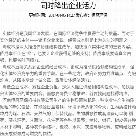
同时降出企业活力
更新时间：2017-04-05 14:27 发布者：恒昌环保
实体经济是我国经济发展、在国际经济竞争中赢得主动的根基。而对于
实体经济的主体——诸多企业来说，经营成本则是上为关注的问题之一。
降成本是深入推进供给侧结构性改革、加快振兴实体经济的重要内容。
降成本不止在“降”，也要让企业获得足够的支持；降成本既要省真金白
银，也要省时间精力。
降成本直接关系到企业的经营成本，更成为推动供给侧结构性改革、强
化实体经济竞争力的重要手段。在一些地方，政府正努力找准痛点、克服
难点，从降本增效上做文章，激发实体经济活力。
降低企业成本、减轻企业负担，是深入推进供给侧结构性改革、加快振
兴实体经济的重要内容。而想要降费平稳推进，就要找问题找得精准。
河南恒昌环保机械有限公司生产的生物质颗粒机是一种专业生产生物质
颗粒的新兴设备，在能源日益紧缺，环境不断恶化的今天，生物质秸秆颗
粒成为煤、石油、天然气的上佳替代品。生物质颗粒成套设备可以将 稻
壳、葵花籽壳、甘蔗渣，花生壳等各种瓜果壳；树枝、树杆、树皮等各种
木材下脚料；各种农作物秸秆；橡胶、水泥、灰渣等等物料、废料经过挤
压压成型做成可燃烧的颗粒。