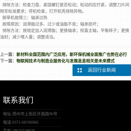
排除方法：检查刀盘、紧固螺钉是否松动；松动的应拧紧，调整刀片间
隙至标准要求；停机检查，打开机壳排除异物。
铡草机故障三：轴承过热
故障原因：润滑脂过多、过少或油脂不良；轴承损坏；
排除方法：按规定加入润滑脂；更换轴承；校直主轴，平衡转子；更换
油封；减少喂人量；调整适当。
上一篇：
新材料全国范围内广泛应用，新环保机械全面推广也势在必行
下一篇：
物联网技术与制造业服务化与发展息息相关是未来模式
返回行业新闻
联系我们
地址:郑州市上街区许昌路96号
电话:0371-68196966
手机:18625538928