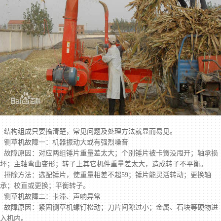
结构组成只要搞清楚，常见问题及处理方法就显而易见。
铡草机故障一：机器振动大或有强烈噪音
故障原因：对应两组锤片重量差太大；个别锤片被卡簧没甩开；轴承损
坏；主轴弯曲变形；转子上其它机件重量差太大，造成转子不平衡。
排除方法：选配锤片，使重量相差不超59；锤片能灵活转动；更换轴
承；校直或更换；平衡转子。
铡草机故障二：卡滞、声响异常
故障原因：紧固铡草机螺钉松动；刀片间隙过小；金属、石块等硬物进
入机内。